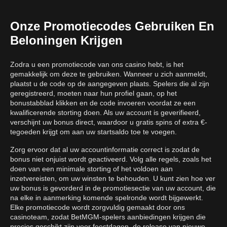
Onze Promotiecodes Gebruiken En
Beloningen Krijgen
Zodra u een promotiecode van ons casino hebt, is het
gemakkelijk om deze te gebruiken. Wanneer u zich aanmeldt,
plaatst u de code op de aangegeven plaats. Spelers die al zijn
geregistreerd, moeten naar hun profiel gaan, op het
bonustabblad klikken en de code invoeren voordat ze een
kwalificerende storting doen. Als uw account is geverifieerd,
verschijnt uw bonus direct, waardoor u gratis spins of extra €-
tegoeden krijgt om aan uw startsaldo toe te voegen.
Zorg ervoor dat al uw accountinformatie correct is zodat de
bonus niet onjuist wordt geactiveerd. Volg alle regels, zoals het
doen van een minimale storting of het voldoen aan
inzetvereisten, om uw winsten te behouden. U kunt zien hoe ver
uw bonus is gevorderd in de promotiesectie van uw account, die
na elke in aanmerking komende spelronde wordt bijgewerkt.
Elke promotiecode wordt zorgvuldig gemaakt door ons
casinoteam, zodat BetMGM-spelers aanbiedingen krijgen die
precies geschikt zijn voor feestdagen, de release van nieuwe