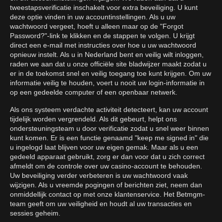
tweestapsverificatie inschakelt voor extra beveiliging. U kunt
deze optie vinden in uw accountinstellingen. Als u uw
wachtwoord vergeet, hoeft u alleen maar op de "Forgot
Password?"-link te klikken en de stappen te volgen. U krijgt
direct een e-mail met instructies over hoe u uw wachtwoord
opnieuw instelt. Als u in Nederland bent en veilig wilt inloggen,
raden we aan dat u onze officiële site bladwijzer maakt zodat u
er in de toekomst snel en veilig toegang toe kunt krijgen. Om uw
informatie veilig te houden, voert u nooit uw login-informatie in
op een gedeelde computer of een openbaar netwerk.
Als ons systeem verdachte activiteit detecteert, kan uw account
tijdelijk worden vergrendeld. Als dit gebeurt, helpt ons
ondersteuningsteam u door verificatie zodat u snel weer binnen
kunt komen. Er is een functie genaamd "keep me signed in" die
u ingelogd laat blijven voor uw eigen gemak. Maar als u een
gedeeld apparaat gebruikt, zorg er dan voor dat u zich correct
afmeldt om de controle over uw casino-account te behouden.
Uw beveiliging verder verbeteren is uw wachtwoord vaak
wijzigen. Als u vreemde pogingen of berichten ziet, neem dan
onmiddellijk contact op met onze klantenservice. Het Betmgm-
team geeft om uw veiligheid en houdt al uw transacties en
sessies geheim.