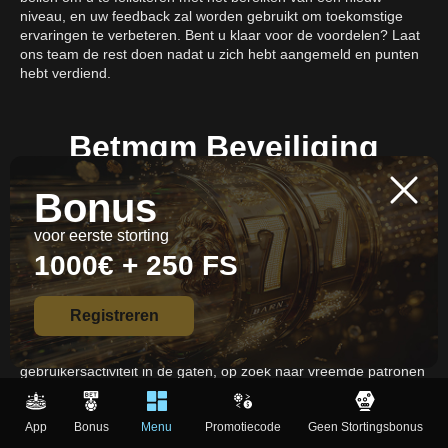
niveau, en uw feedback zal worden gebruikt om toekomstige
ervaringen te verbeteren. Bent u klaar voor de voordelen? Laat
ons team de rest doen nadat u zich hebt aangemeld en punten
hebt verdiend.
Betmgm Beveiliging
Omvat Veilige Betalingen
Bonus
En Spelersbescherming
voor eerste storting
1000€ + 250 FS
Na het aanmelden schakelt u direct tweefactorauthenticatie in.
Deze stap maakt het veel moeilijker voor hackers om accounts
binnen te dringen en zorgt ervoor dat alleen geautoriseerde
Registreren
gebruikers hun accounts kunnen beheren.
Een beveiligingsteam op ons platform houdt altijd transacties en
gebruikersactiviteit in de gaten, op zoek naar vreemde patronen
om spelers zo veilig mogelijk te houden. Uw privacy en geld
beschermen is altijd mogelijk met SSL-encryptie en regelmatige
controles. Meerdere vertrouwde betalingsaanbieders maken het
App
Bonus
Menu
Promotiecode
Geen Stortingsbonus
voor spelers gemakkelijk om transacties op ons platform te