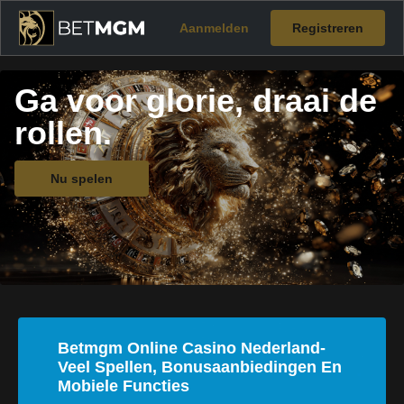
Aanmelden
Registreren
Ga voor glorie, draai de
rollen.
Nu spelen
Betmgm Online Casino Nederland-
Veel Spellen, Bonusaanbiedingen En
Mobiele Functies