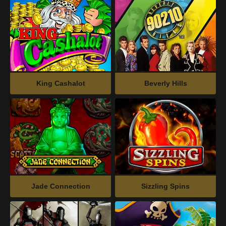
King Cashalot
Beverly Hills
Jade Connection
Sizzling Spins