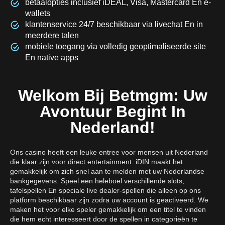
betaalopties inclusief iDEAL, Visa, Mastercard En e-
wallets
klantenservice 24/7 beschikbaar via livechat En in
meerdere talen
mobiele toegang via volledig geoptimaliseerde site
En native apps
Welkom Bij Betmgm: Uw
Avontuur Begint In
Nederland!
Ons casino heeft een leuke entree voor mensen uit Nederland
die klaar zijn voor direct entertainment. iDIN maakt het
gemakkelijk om zich snel aan te melden met uw Nederlandse
bankgegevens. Speel een heleboel verschillende slots,
tafelspellen En speciale live dealer-spellen die alleen op ons
platform beschikbaar zijn zodra uw account is geactiveerd. We
maken het voor elke speler gemakkelijk om een titel te vinden
die hem echt interesseert door de spellen in categorieën te