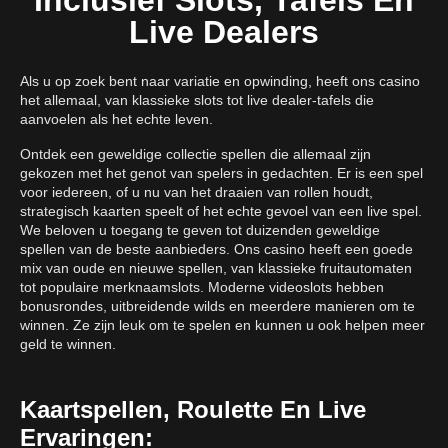
Live Dealers
Als u op zoek bent naar variatie en opwinding, heeft ons casino
het allemaal, van klassieke slots tot live dealer-tafels die
aanvoelen als het echte leven.
Ontdek een geweldige collectie spellen die allemaal zijn
gekozen met het genot van spelers in gedachten. Er is een spel
voor iedereen, of u nu van het draaien van rollen houdt,
strategisch kaarten speelt of het echte gevoel van een live spel.
We beloven u toegang te geven tot duizenden geweldige
spellen van de beste aanbieders. Ons casino heeft een goede
mix van oude en nieuwe spellen, van klassieke fruitautomaten
tot populaire merknaamslots. Moderne videoslots hebben
bonusrondes, uitbreidende wilds en meerdere manieren om te
winnen. Ze zijn leuk om te spelen en kunnen u ook helpen meer
geld te winnen.
Kaartspellen, Roulette En Live
Ervaringen: