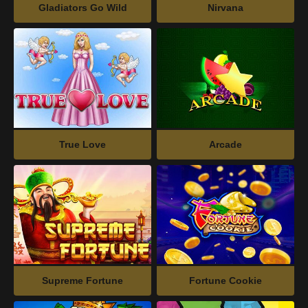
Thief
Nirvana
Aan De Slag Op Verschillende Platformen
Profiteer Van Speciale Voordelen Wanneer U Vip-lid
Wordt Bij Betmgm
Betmgm Beveiliging Omvat Veilige Betalingen En
Spelersbescherming
Limieten Instellen En Ervoor Zorgen Dat Kinderen Veilig
Spelen Zijn Belangrijke Onderdelen Van Verantwoord
True Love
Arcade
Gokken
Monitoring Op Risico En Spelersbeschermingsbeleid:
Stel Uw Account In Door Op De "sign Up"-knop Op De
Startpagina Te Klikken
Belangrijke Stappen Om Het Aanmelden Af Te Ronden
Betaalopties En Tijdslimieten
Supreme Fortune
Fortune Cookie