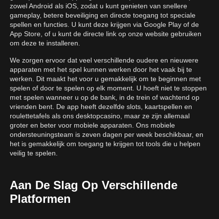
zowel Android als iOS, zodat u kunt genieten van snellere
gameplay, betere beveiliging en directe toegang tot speciale
spellen en functies. U kunt deze krijgen via Google Play of de
App Store, of u kunt de directe link op onze website gebruiken
om deze te installeren.
We zorgen ervoor dat veel verschillende oudere en nieuwere
apparaten met het spel kunnen werken door het vaak bij te
werken. Dit maakt het voor u gemakkelijk om te beginnen met
spelen of door te spelen op elk moment. U hoeft niet te stoppen
met spelen wanneer u op de bank, in de trein of wachtend op
vrienden bent. De app heeft dezelfde slots, kaartspellen en
roulettetafels als ons desktopcasino, maar ze zijn allemaal
groter en beter voor mobiele apparaten. Ons mobiele
ondersteuningsteam is zeven dagen per week beschikbaar, en
het is gemakkelijk om toegang te krijgen tot tools die u helpen
veilig te spelen.
Aan De Slag Op Verschillende
Platformen