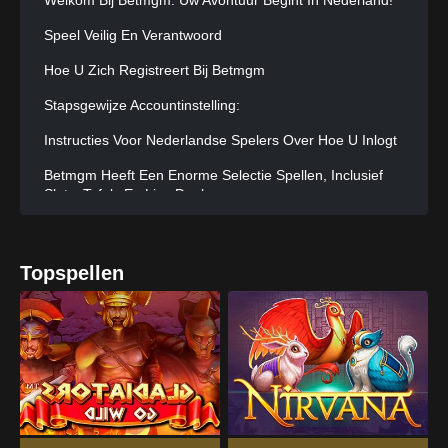
Welkom Bij Betmgm: Uw Avontuur Begint In Nederland!
Speel Veilig En Verantwoord
Hoe U Zich Registreert Bij Betmgm
Stapsgewijze Accountinstelling:
Instructies Voor Nederlandse Spelers Over Hoe U Inlogt
Betmgm Heeft Een Enorme Selectie Spellen, Inclusief
Slots, Tafels En Live Dealers
Kaartspellen, Roulette En Live Ervaringen:
Bonussen Bij Het Casino Omvatten Gratis Spins,
Topspellen
Cashback En Toernooien Die Voortdurend Veranderen
Boeiende Toernooien Voor Alle Spelers:
Hoe U Betmgm Promotiecodes Krijgt En Gebruikt
Onze Promotiecodes Gebruiken En Beloningen Krijgen
Speel Op Android, Ios En Andere Apparaten Met De
Betmgm Mobiele App!