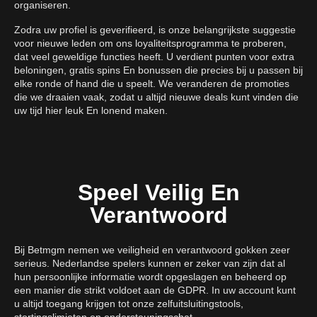
organiseren.
Zodra uw profiel is geverifieerd, is onze belangrijkste suggestie
voor nieuwe leden om ons loyaliteitsprogramma te proberen,
dat veel geweldige functies heeft. U verdient punten voor extra
beloningen, gratis spins En bonussen die precies bij u passen bij
elke ronde of hand die u speelt. We veranderen de promoties
die we draaien vaak, zodat u altijd nieuwe deals kunt vinden die
uw tijd hier leuk En lonend maken.
Speel Veilig En
Verantwoord
Bij Betmgm nemen we veiligheid en verantwoord gokken zeer
serieus. Nederlandse spelers kunnen er zeker van zijn dat al
hun persoonlijke informatie wordt opgeslagen en beheerd op
een manier die strikt voldoet aan de GDPR. In uw account kunt
u altijd toegang krijgen tot onze zelfuitsluitingstools,
stortingslimieten en ondersteuningschat.