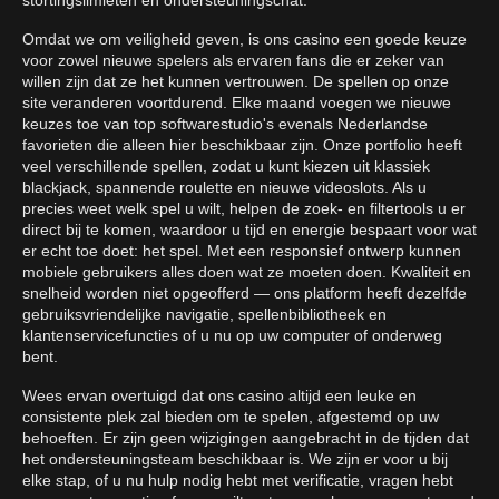
Omdat we om veiligheid geven, is ons casino een goede keuze
voor zowel nieuwe spelers als ervaren fans die er zeker van
willen zijn dat ze het kunnen vertrouwen. De spellen op onze
site veranderen voortdurend. Elke maand voegen we nieuwe
keuzes toe van top softwarestudio's evenals Nederlandse
favorieten die alleen hier beschikbaar zijn. Onze portfolio heeft
veel verschillende spellen, zodat u kunt kiezen uit klassiek
blackjack, spannende roulette en nieuwe videoslots. Als u
precies weet welk spel u wilt, helpen de zoek- en filtertools u er
direct bij te komen, waardoor u tijd en energie bespaart voor wat
er echt toe doet: het spel. Met een responsief ontwerp kunnen
mobiele gebruikers alles doen wat ze moeten doen. Kwaliteit en
snelheid worden niet opgeofferd — ons platform heeft dezelfde
gebruiksvriendelijke navigatie, spellenbibliotheek en
klantenservicefuncties of u nu op uw computer of onderweg
bent.
Wees ervan overtuigd dat ons casino altijd een leuke en
consistente plek zal bieden om te spelen, afgestemd op uw
behoeften. Er zijn geen wijzigingen aangebracht in de tijden dat
het ondersteuningsteam beschikbaar is. We zijn er voor u bij
elke stap, of u nu hulp nodig hebt met verificatie, vragen hebt