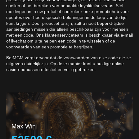
spellen of het bereiken van bepaalde loyaliteitsniveaus. Stel
meldingen in in uw profiel of controleer onze promotiehub voor
updates over hoe u speciale beloningen in de loop van de tijd
kunt krijgen. Door proactief te zijn, zult u nooit beperkt-tijdse
aanbiedingen missen die alleen beschikbaar zijn voor mensen
met een code. Ons klantenserviceteam is beschikbaar via e-mail
of livechat om u te helpen een code in te wisselen of de
voorwaarden van een promotie te begrijpen.
BetMGM zorgt ervoor dat de voorwaarden van elke code die ze
uitgeven duidelijk zijn. Op deze manier kunt u huidige online
casino-bonussen effectief en veilig gebruiken.
Max Win