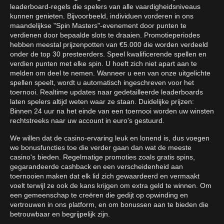
leaderboard-regels die spelers van alle vaardigheidsniveaus
kunnen genieten. Bijvoorbeeld, individuen vorderen in ons
maandelijkse "Spin Masters"-evenement door punten te
verdienen door bepaalde slots te draaien. Promotieperiodes
hebben meestal prijzenpotten van €5.000 die worden verdeeld
onder de top 30 presteerders. Speel kwalificerende spellen en
verdien punten met elke spin. U hoeft zich niet apart aan te
melden om deel te nemen. Wanneer u een van onze uitgelichte
spellen speelt, wordt u automatisch ingeschreven voor het
toernooi. Realtime updates naar gedetailleerde leaderboards
laten spelers altijd weten waar ze staan. Duidelijke prijzen:
Binnen 24 uur na het einde van een toernooi worden uw winsten
rechtstreeks naar uw account in euro's gestuurd.
We willen dat de casino-ervaring leuk en lonend is, dus voegen
we bonusfuncties toe die verder gaan dan wat de meeste
casino's bieden. Regelmatige promoties zoals gratis spins,
gegarandeerde cashback en een verscheidenheid aan
toernooien maken dat elk lid zich gewaardeerd en vermaakt
voelt terwijl ze ook de kans krijgen om extra geld te winnen. Om
een gemeenschap te creëren die gedijt op opwinding en
vertrouwen in ons platform, en om bonussen aan te bieden die
betrouwbaar en begrijpelijk zijn.