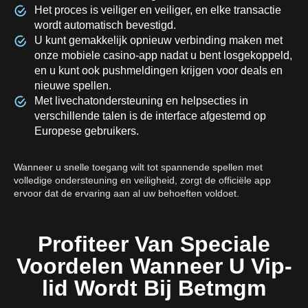
Het proces is veiliger en veiliger, en elke transactie
wordt automatisch bevestigd.
U kunt gemakkelijk opnieuw verbinding maken met
onze mobiele casino-app nadat u bent losgekoppeld,
en u kunt ook pushmeldingen krijgen voor deals en
nieuwe spellen.
Met livechatondersteuning en helpsecties in
verschillende talen is de interface afgestemd op
Europese gebruikers.
Wanneer u snelle toegang wilt tot spannende spellen met
volledige ondersteuning en veiligheid, zorgt de officiële app
ervoor dat de ervaring aan al uw behoeften voldoet.
Profiteer Van Speciale
Voordelen Wanneer U Vip-
lid Wordt Bij Betmgm