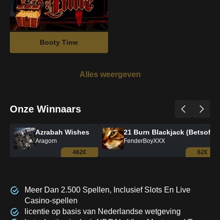
Booty Time
Alles weergeven
Onze Winnaars
Azrabah Wishes
21 Burn Blackjack (Betsoft)
Aragorn
FenderBoyXXX
462€
62€
Meer Dan 2.500 Spellen, Inclusief Slots En Live
Casino-spellen
licentie op basis van Nederlandse wetgeving